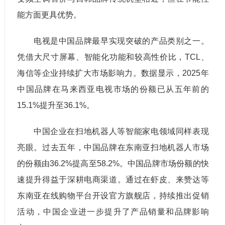
能方面更具优势。
电视是中国品牌最早实现突破的产品类别之一。
凭借大尺寸屏幕、智能化功能和较高性价比，TCL、
海信等企业持续扩大市场影响力。数据显示，2025年
中国品牌在马来西亚电视市场的份额已从五年前的
15.1%提升至36.1%。
中国企业在扫地机器人等智能家电领域同样表现
亮眼。过去五年，中国品牌在东南亚扫地机器人市场
的份额由36.2%提高至58.2%。中国品牌市场份额的快
速提升得益于深耕电商渠道。通过在虾皮、来赞达等
东南亚在线购物平台开设官方旗舰店，持续推出促销
活动，中国企业进一步提升了产品销量和品牌影响