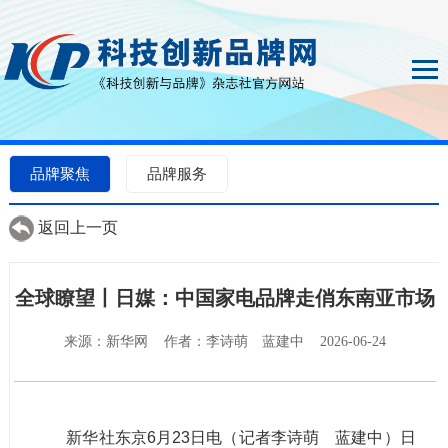
品牌聚焦
品牌服务
返回上一页
全球瞭望丨日媒：中国家电品牌走俏东南亚市场
来源：新华网 作者：李诗萌 蓝建中 2026-06-24
新华社东京6月23日电（记者李诗萌 蓝建中）日