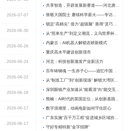
共享智造，开辟发展新赛道——河北唐山推动机器人产业
致敬大国院士 赓续科学薪火——专访刘嘉麒院士纪实
2026-07-07
锁定“高精尖” 借力“超级脑” 善用“灵巧手”——
2026-06-30
从“照单生产”到定义潮流，义乌世界杯生意如何推陈出
内蒙古：AI机器人解锁农耕新模式
2026-06-26
重庆高水平建设创新强市
2026-06-24
河北：科技创新激发产业新活力
百年铸钢魂 一生赤子心——追忆中国工程院院士、我国
2026-06-22
从“制造工厂”到“创新现场” 解锁大湾区新质生产力
深圳眼镜产业加速从“能看清”向“能交互”升级 一副
2026-06-18
熊榆：AI时代的英国定位，从创新基因到规则制定
2026-06-17
数字浪潮里，动画电影如何守住匠心
广东实施“百千万工程”促进城乡区域协调发展
2026-06-17
守好专精特新“金字招牌”