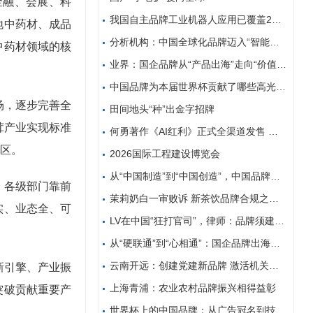
金融、会展、科
我国自主品牌工业机器人应用已覆盖253个国民经济行
地中药材、成品
分析机构：中国全球化品牌迈入“智能增长”新阶段
中药材领域的核
业界：国企品牌从“产品出海”走向“价值出海”
中国品牌为本届世界杯贡献了哪些高光时刻？
场，逐步完善全
田间地头“种”出金字招牌
茸产业实现标准
何勇著作《AI红利》正式全渠道发售 赋能千行百业价
区。
2026国际工程建设博览会
从“中国制造”到“中国创造”，中国品牌何以圈粉世界
，各级部门靠前
茉莉奶白一审败诉 新茶饮品牌合规之路敲响警钟
实、业态全、可
LV在中国“狂打官司”，律师：品牌须建立知识产权合
从“硬联通”到“心相通”：国企品牌出海的跨文化传播
云南开远：创建党建新品牌 激活机关新动能
新引擎、产业振
上海青浦：农业农村品牌振兴相得益彰
突破贡献重要产
世界杯上的中国品牌：从广告冠名到技术认证