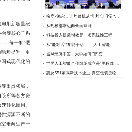
渝港产融协同再添新平台 香港中
。
橡鹿×海尔，让炒菜机从“能炒”进化到“全自动”
发电刷新容量纪
从规模部署迈向全面赋能
件台等核心子系
科技投入提质增效是一项系统性工程
……每一帧“硬
从“能对话”到“能干活”——人工智能，让千行百业大
的稳步提升，更
当AI无所不答，大学如何“智”变
中国式现代化的
世界人工智能合作组织成立是“里程碑”——访中亚人工
惠及551家高新技术企业 真空包装货物不开箱也能过
造等重点领域，
研院所等各方资
快速转化应用。
提供源源不断的
验室走向生产一