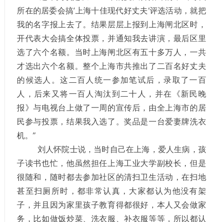
所在的居委会搞‘上海十佳现代好丈夫’评选活动，就把
我的名字报上去了。结果层层上报到上海闸北区时，
开代表大会搞全体投票，并通知我去讲演，最后区里
选了六个名额。当时上海闸北区有五十多万人，一共
才选出六个名额。整个上海市共推出了二百名好丈夫
的候选人。这二百人统一参加笔试后，录取了一百
人，后来又将一百人淘汰到二十人，并在《新民晚
报》与电视台上做了一周的宣传后，由全上海市的居
民参与投票，结果我入选了。奖品是一台爱妻牌洗衣
机。”
刘人怀院士说，当时自己在上海，爱人生病，孩
子读书也忙，他虽然担任上海工业大学副校长，但是
很随和，随时都去参加社区的清扫卫生活动，在扫地
甚至扫厕所时，都非常认真，大家都认为他没有架
子，并且因为家里孩子教育得都很好，本人又会做家
务，比如做饭炒菜、洗衣服、补衣服等等，所以都认