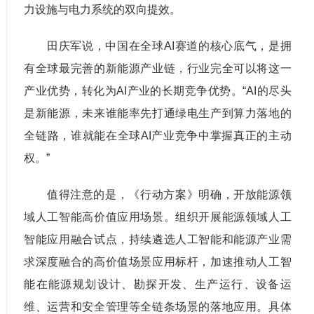
力设施与电力系统的双向提效。
田庆军说，中国在全球AI赛道的核心底气，是拥
有全球最完善的新能源产业链，行业完全可以将这一
产业优势，转化为AI产业的长期竞争优势。“AI的尽头
是新能源，未来谁能率先打通绿电生产到算力落地的
全链路，谁就能在全球AI产业竞争中掌握真正的主动
权。”
值得注意的是，《行动方案》明确，开放能源领
域人工智能高价值应用场景。组织开展能源领域人工
智能应用融合试点，持续遴选人工智能和能源产业需
求深度融合的高价值场景应用标杆，加速推动人工智
能在能源规划设计、勘探开发、生产运行、设备运
维、运营和安全管理等全链条场景的落地应用。具体