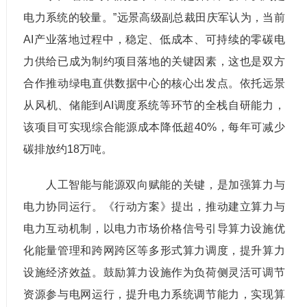
电力系统的较量。”远景高级副总裁田庆军认为，当前
AI产业落地过程中，稳定、低成本、可持续的零碳电
力供给已成为制约项目落地的关键因素，这也是双方
合作推动绿电直供数据中心的核心出发点。依托远景
从风机、储能到AI调度系统等环节的全栈自研能力，
该项目可实现综合能源成本降低超40%，每年可减少
碳排放约18万吨。
人工智能与能源双向赋能的关键，是加强算力与
电力协同运行。《行动方案》提出，推动建立算力与
电力互动机制，以电力市场价格信号引导算力设施优
化能量管理和跨网跨区等多形式算力调度，提升算力
设施经济效益。鼓励算力设施作为负荷侧灵活可调节
资源参与电网运行，提升电力系统调节能力，实现算