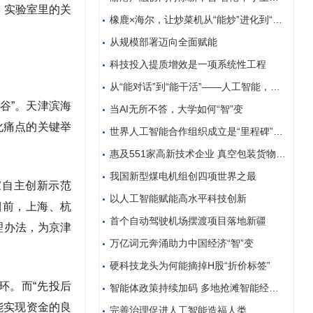
，实验室里的关
橡鹿×海尔，让炒菜机从“能炒”进化到“全自动”
从规模部署迈向全面赋能
科技投入提质增效是一项系统性工程
从“能对话”到“能干活”——人工智能，让千行百业大
谷”。天津滨海
当AI无所不答，大学如何“智”变
化痛点的关键举
世界人工智能合作组织成立是“里程碑”——访中亚人工
惠及551家高新技术企业 真空包装货物不开箱也能过
我国新型煤电机组创四项世界之最
家自主创新示范
以人工智能赋能高水平科技创新
目前，上海、杭
首个自动驾驶机场摆渡项目落地新疆
理办法，为京津
万亿词元奔涌助力中国经济“智”变
硬科技龙头为何能摘掉H股“折价标签”
环。而“先投后
智能体政策持续加码 多地抢滩智能经济新赛道
能实现资金的良
完善治理促进人工智能造福人类