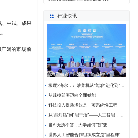
行业快讯
试、中试、成果
段。
和广阔的市场前
渝港产融协同再添新平台 香港中
橡鹿×海尔，让炒菜机从“能炒”进化到“全自动”
从规模部署迈向全面赋能
科技投入提质增效是一项系统性工程
从“能对话”到“能干活”——人工智能，让千行百业大
当AI无所不答，大学如何“智”变
世界人工智能合作组织成立是“里程碑”——访中亚人工