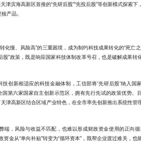
在天津滨海高新区首推的“先研后股”“先投后股”等创新模式探索下
硬核产品。
转化慢、风险高”的三重困境，成为制约科技成果转化的“死亡之
后股”政策，既是响应国家科技体制改革号召，也是破解成果转
科技创新相适应的科技金融体制，工信部将‘先研后股’纳入国
为全国第六家国家自主创新示范区，拥有先行先试的政策优势。
而天津高新区结合区域产业特色，在全市率先创新推出系统性管
”弊端，风险与收益不匹配，也难以形成财政资金使用的正向循
财政资金从“单向补贴”转变为“循环资本”，既帮企业渡过难关，也