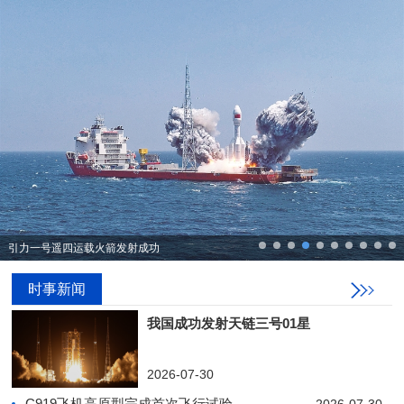
引力一号遥四运载火箭发射成功
多国嘉宾相聚西安 为数字丝路建设投下支持票
时事新闻
我国成功发射天链三号01星
2026-07-30
C919飞机高原型完成首次飞行试验