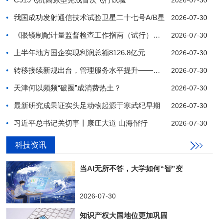
2026-07-30
我国成功发射通信技术试验卫星二十七号A/B星
2026-07-30
《眼镜制配计量监督检查工作指南（试行）》发布
2026-07-30
上半年地方国企实现利润总额8126.8亿元
2026-07-30
转移接续新规出台，管理服务水平提升——企业年金“
2026-07-30
天津何以频频“破圈”成消费热土？
2026-07-30
最新研究成果证实头足动物起源于寒武纪早期
2026-07-30
习近平总书记关切事丨康庄大道 山海偕行
2026-07-30
科技资讯
1
2
3
4
5
6
7
8
9
10
当AI无所不答，大学如何“智”变
2026-07-30
知识产权大国地位更加巩固