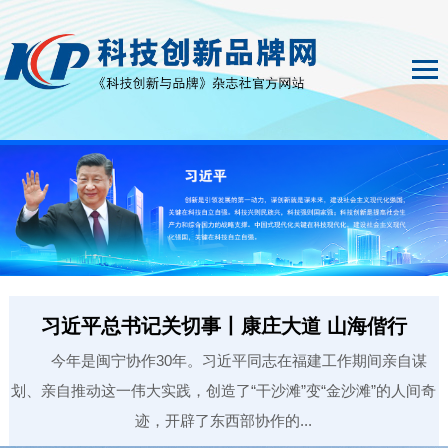
习近平总书记关切事丨康庄大道 山海偕行
今年是闽宁协作30年。习近平同志在福建工作期间亲自谋
划、亲自推动这一伟大实践，创造了“干沙滩”变“金沙滩”的人间奇
迹，开辟了东西部协作的...