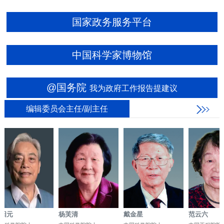
国家政务服务平台
中国科学家博物馆
@国务院
我为政府工作报告提建议
编辑委员会主任/副主任
元
杨芙清
戴金星
范云六