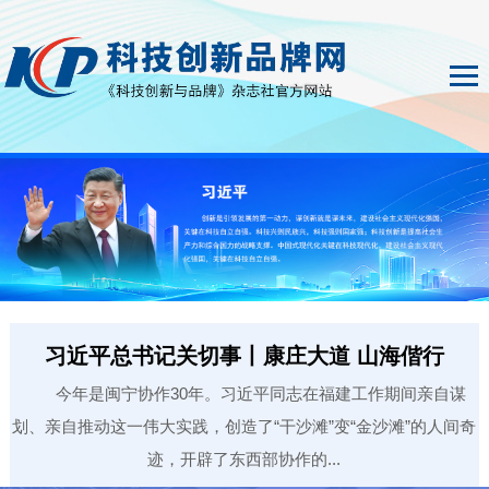
习近平总书记关切事丨康庄大道 山海偕行
今年是闽宁协作30年。习近平同志在福建工作期间亲自谋
划、亲自推动这一伟大实践，创造了“干沙滩”变“金沙滩”的人间奇
迹，开辟了东西部协作的...