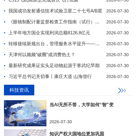
2026-07-30
我国成功发射通信技术试验卫星二十七号A/B星
2026-07-30
《眼镜制配计量监督检查工作指南（试行）》发布
2026-07-30
上半年地方国企实现利润总额8126.8亿元
2026-07-30
转移接续新规出台，管理服务水平提升——企业年金“
2026-07-30
天津何以频频“破圈”成消费热土？
2026-07-30
最新研究成果证实头足动物起源于寒武纪早期
2026-07-30
习近平总书记关切事丨康庄大道 山海偕行
2026-07-30
科技资讯
1
2
3
4
5
6
7
8
9
10
当AI无所不答，大学如何“智”变
2026-07-30
知识产权大国地位更加巩固