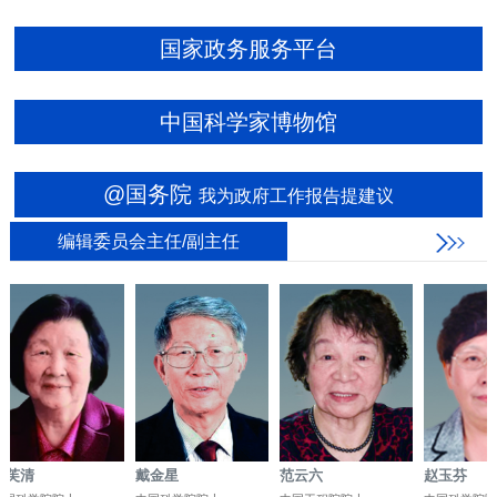
国家政务服务平台
中国科学家博物馆
@国务院
我为政府工作报告提建议
编辑委员会主任/副主任
清
戴金星
范云六
赵玉芬