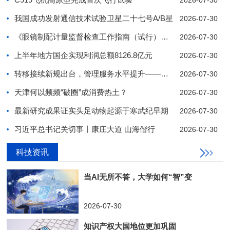
2026-07-30
我国成功发射通信技术试验卫星二十七号A/B星
2026-07-30
《眼镜制配计量监督检查工作指南（试行）》发布
2026-07-30
上半年地方国企实现利润总额8126.8亿元
2026-07-30
转移接续新规出台，管理服务水平提升——企业年金“
2026-07-30
天津何以频频“破圈”成消费热土？
2026-07-30
最新研究成果证实头足动物起源于寒武纪早期
2026-07-30
习近平总书记关切事丨康庄大道 山海偕行
2026-07-30
科技资讯
1
2
3
4
5
6
7
8
9
10
当AI无所不答，大学如何“智”变
2026-07-30
知识产权大国地位更加巩固