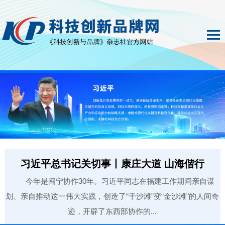
习近平总书记关切事丨康庄大道 山海偕行
今年是闽宁协作30年。习近平同志在福建工作期间亲自谋
划、亲自推动这一伟大实践，创造了“干沙滩”变“金沙滩”的人间奇
迹，开辟了东西部协作的...