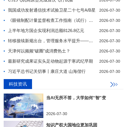
2026-07-30
我国成功发射通信技术试验卫星二十七号A/B星
2026-07-30
《眼镜制配计量监督检查工作指南（试行）》发布
2026-07-30
上半年地方国企实现利润总额8126.8亿元
2026-07-30
转移接续新规出台，管理服务水平提升——企业年金“
2026-07-30
天津何以频频“破圈”成消费热土？
2026-07-30
最新研究成果证实头足动物起源于寒武纪早期
2026-07-30
习近平总书记关切事丨康庄大道 山海偕行
2026-07-30
科技资讯
1
2
3
4
5
6
7
8
9
10
当AI无所不答，大学如何“智”变
2026-07-30
知识产权大国地位更加巩固