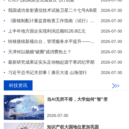
2026-07-30
我国成功发射通信技术试验卫星二十七号A/B星
2026-07-30
《眼镜制配计量监督检查工作指南（试行）》发布
2026-07-30
上半年地方国企实现利润总额8126.8亿元
2026-07-30
转移接续新规出台，管理服务水平提升——企业年金“
2026-07-30
天津何以频频“破圈”成消费热土？
2026-07-30
最新研究成果证实头足动物起源于寒武纪早期
2026-07-30
习近平总书记关切事丨康庄大道 山海偕行
2026-07-30
科技资讯
1
2
3
4
5
6
7
8
9
10
当AI无所不答，大学如何“智”变
2026-07-30
知识产权大国地位更加巩固