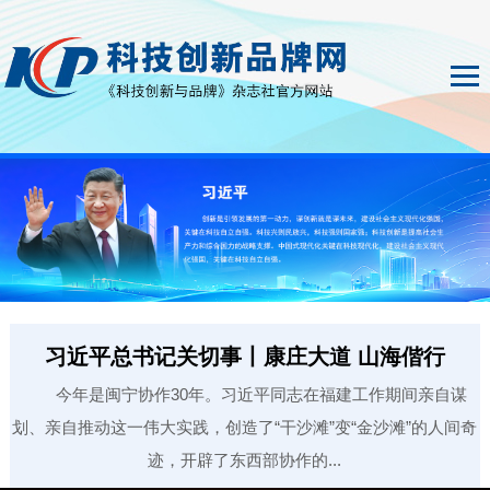
习近平总书记关切事丨康庄大道 山海偕行
今年是闽宁协作30年。习近平同志在福建工作期间亲自谋
划、亲自推动这一伟大实践，创造了“干沙滩”变“金沙滩”的人间奇
迹，开辟了东西部协作的...